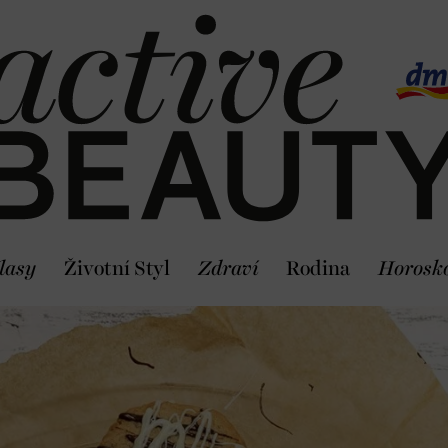
lasy
Životní Styl
Zdraví
Rodina
Horosk