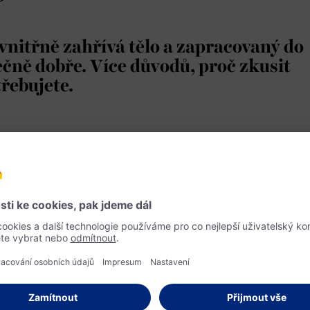
vnitřně zahřívá tělo a zapracovaný do
ně dobře. Více důvodů, proč zkusit
řebujete.