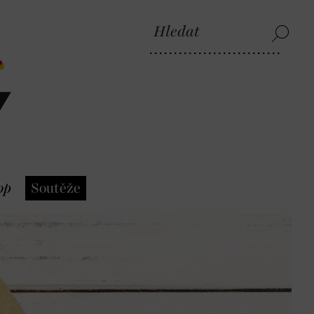
op
Soutěže