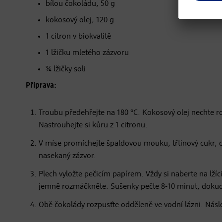
bílou čokoládu, 50 g
kokosový olej, 120 g
1 citron v biokvalitě
1 lžičku mletého zázvoru
¾ lžičky soli
Příprava:
Troubu předehřejte na 180 °C. Kokosový olej nechte ro
Nastrouhejte si kůru z 1 citronu.
V míse promíchejte špaldovou mouku, třtinový cukr, ci
nasekaný zázvor.
Plech vyložte pečicím papírem. Vždy si naberte na lžíci
jemně rozmáčkněte. Sušenky pečte 8-10 minut, dokud
Obě čokolády rozpusťte odděleně ve vodní lázni. Nás