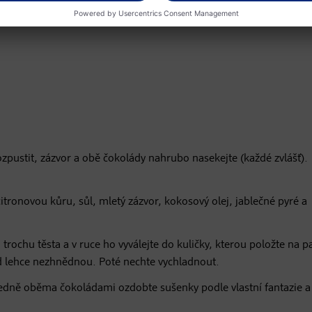
zpustit, zázvor a obě čokolády nahrubo nasekejte (každé zvlášť).
tronovou kůru, sůl, mletý zázvor, kokosový olej, jablečné pyré a
 trochu těsta a v ruce ho vyválejte do kuličky, kterou položte na p
 lehce nezhnědnou. Poté nechte vychladnout.
ledně oběma čokoládami ozdobte sušenky podle vlastní fantazie a