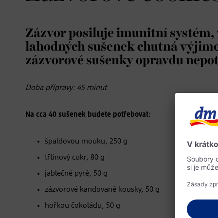
Zázvor posiluje imunitní systém, 
lahodných sušenek chutná výjimeč
zázvorové sušenky opravdu nepot
Doba přípravy: 45 minut
Na cca 40 sušenek budete potřebovat:
špaldovou mouku, 250 g
třtinový cukr, 80 g
jablečné pyré, 50 g
zázvorové kandované kousky, 50 g
hořkou čokoládu, 50 g