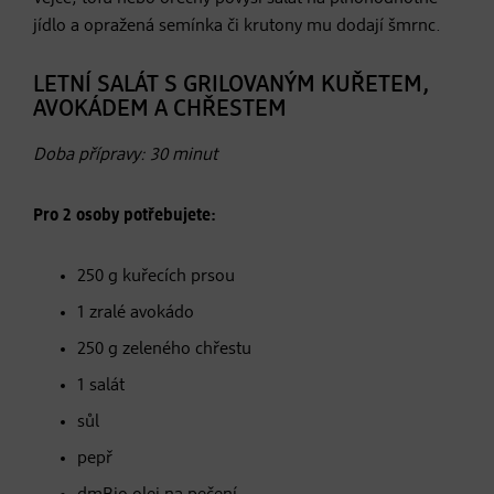
jídlo a opražená semínka či krutony mu dodají šmrnc.
LETNÍ SALÁT S GRILOVANÝM KUŘETEM,
AVOKÁDEM A CHŘESTEM
Doba přípravy: 30 minut
Pro 2 osoby potřebujete:
250 g kuřecích prsou
1 zralé avokádo
250 g zeleného chřestu
1 salát
sůl
pepř