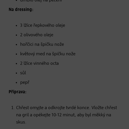
dmBio olej na pečení
Na dressing:
3 lžíce řepkového oleje
2 olivového oleje
hořčici na špičku nože
květový med na špičku nože
2 lžíce vinného octa
sůl
pepř
Příprava:
Chřest omyjte a odkrojte tvrdé konce. Vložte chřest
na gril a opékejte 10-12 minut, aby byl měkký na
skus.