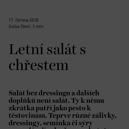
17. června
2018
Doba čtení:
1
min.
Letní salát s
chřestem
Salát bez dressingu a dalších
doplňků není salát. Ty k němu
zkrátka patří jako pesto k
těstovinám. Teprve různé zálivky,
dressingy, semínka či sýry