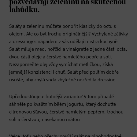
pozvedávají zeleninu na skutečnou
lahůdku.
Saláty a zeleninu můžete ponořit klasicky do octu s
olejem. Ale co být trochu originálnější? Vychytané zálivky
a dressingy s nápadem z vás udělají mistra kuchyně.
Salát miluje med, hořčici a vinaigrette z jedné části octa,
dvou částí oleje a čerstvě namletého pepře a soli.
Nezapomeňte olej vždy vymíchat metličkou, získá
jemnější konzistenci i chuť. Salát před politím dobře
usušte, aby zbylá voda zbytečně nezředila dressing.
Upřednostňujete hutnější variantu? V tom případě
sáhněte po kvalitním bílém jogurtu, který dochuťte
citronovou šťávou, čerstvě namletým pepřem, trochou
soli a čerstvou, nasekanou mátou.
Vejce, tofu nebo ořechy povýší salát na plnohodnotné