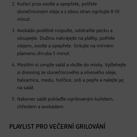
Kuřecí prsa osolte a opepřete, potřete
slunečnicovým oleje a z obou stran ogrilujte 8-10
minut.
Avokádo podélně rozpulte, odstraňte pecku a
oloupejte. Dužinu nakrájejte na plátky, potřete
olejem, osolte a opepřete. Grilujte na mírném
plamenu zhruba 5 minut.
Mezitím si umyjte salát a vložte do misky. Vyšlehejte
si dressing ze slunečnicového a olivového oleje,
balsamica, medu, hořčice, soli a pepře a nalejte jej
na salát.
Nakonec salát poklaďte ogrilovaným kuřetem,
chřestem a avokádem.
PLAYLIST PRO VEČERNÍ GRILOVÁNÍ