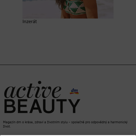
Inzerát
Magazín dm o kráse, zdraví a životním stylu – společně pro odpovědný a harmonický
život.