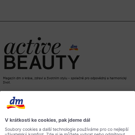
Magazín dm o kráse, zdraví a životním stylu – společně pro odpovědný a harmonický
život.