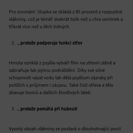
Pro srovnání: Slupka se skládá z 85 procent z rozpustné
vlákniny, což je téměř dvakrát tolik než u chia semínek a
třikrát více než u těch lněných.
…protože podporuje funkci střev
Hmota vzniklá z psyllia vytváří film na střevní stěně a
zabraňuje tak jejímu podráždění. Díky své silné
schopnosti vázat vodu tak dělá psyllium zázraky při
potížích s průjmem i zácpou. Také čistí střeva a tělo
zbavuje toxinů a dalších škodlivých látek.
…protože pomáhá při hubnutí
Vysoký obsah vlákniny se postará o dlouhotrvající pocit