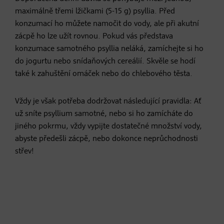
maximálně třemi lžičkami (5-15 g) psyllia. Před
konzumací ho můžete namočit do vody, ale při akutní
zácpě ho lze užít rovnou. Pokud vás představa
konzumace samotného psyllia neláká, zamíchejte si ho
do jogurtu nebo snídaňových cereálií. Skvěle se hodí
také k zahuštění omáček nebo do chlebového těsta.
Vždy je však potřeba dodržovat následující pravidla: Ať
už sníte psyllium samotné, nebo si ho zamícháte do
jiného pokrmu, vždy vypijte dostatečné množství vody,
abyste předešli zácpě, nebo dokonce neprůchodnosti
střev!