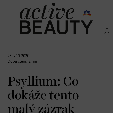
23. září
2020
Doba čtení:
2
min.
Psyllium: Co
dokáže tento
malý zázrak