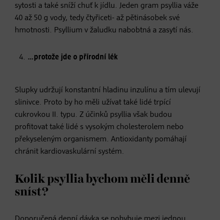
sytosti a také sníží chuť k jídlu. Jeden gram psyllia váže
40 až 50 g vody, tedy čtyřiceti- až pětinásobek své
hmotnosti. Psyllium v žaludku nabobtná a zasytí nás.
…protože jde o přírodní lék
Slupky udržují konstantní hladinu inzulínu a tím ulevují
slinivce. Proto by ho měli užívat také lidé trpící
cukrovkou II. typu. Z účinků psyllia však budou
profitovat také lidé s vysokým cholesterolem nebo
překyseleným organismem. Antioxidanty pomáhají
chránit kardiovaskulární systém.
Kolik psyllia bychom měli denně
sníst?
Doporučená denní dávka se pohybuje mezi jednou,