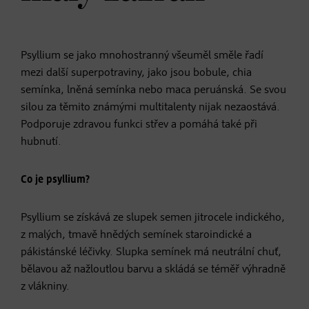
Psyllium se jako mnohostranný všeuměl směle řadí
mezi další superpotraviny, jako jsou bobule, chia
semínka, lněná semínka nebo maca peruánská. Se svou
silou za těmito známými multitalenty nijak nezaostává.
Podporuje zdravou funkci střev a pomáhá také při
hubnutí.
Co je psyllium?
Psyllium se získává ze slupek semen jitrocele indického,
z malých, tmavě hnědých semínek staroindické a
pákistánské léčivky. Slupka semínek má neutrální chuť,
bělavou až nažloutlou barvu a skládá se téměř výhradně
z vlákniny.