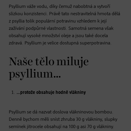
Psyllium váže vodu, díky čemuž nabobtná a vytvoří
slizkou konzistenci. Právě tato nestravitelná hmota dělá
z psyllia tolik populární potravinu vzhledem k její
zažívání podpůrné vlastnosti. Samotná semena však
obsahují vysoké množství oleje a jsou také docela
zdravá. Psyllium je velice dostupná superpotravina.
Naše tělo miluje
psyllium…
…protože obsahuje hodně vlákniny
Psyllium se dá nazvat doslova vlákninovou bombou.
Denně bychom měli sníst zhruba 30 g vlákniny, slupky
semínek jitrocele obsahují na 100 g asi 70 g vlákniny.