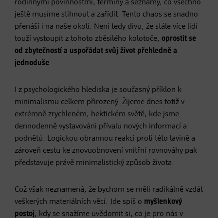
rodinnými povinnostmi, termíny a seznamy, co všechno
ještě musíme stihnout a zařídit. Tento chaos se snadno
přenáší i na naše okolí. Není tedy divu, že stále více lidí
touží vystoupit z tohoto zběsilého kolotoče,
oprostit se
od zbytečností a uspořádat svůj život přehledně a
jednoduše
.
I z psychologického hlediska je současný příklon k
minimalismu celkem přirozený. Žijeme dnes totiž v
extrémně zrychleném, hektickém světě, kde jsme
dennodenně vystavováni přívalu nových informací a
podnětů. Logickou obrannou reakci proti této lavině a
zároveň cestu ke znovuobnovení vnitřní rovnováhy pak
představuje právě minimalistický způsob života.
Což však neznamená, že bychom se měli radikálně vzdát
veškerých materiálních věcí. Jde spíš o
myšlenkový
postoj
, kdy se snažíme uvědomit si, co je pro nás v