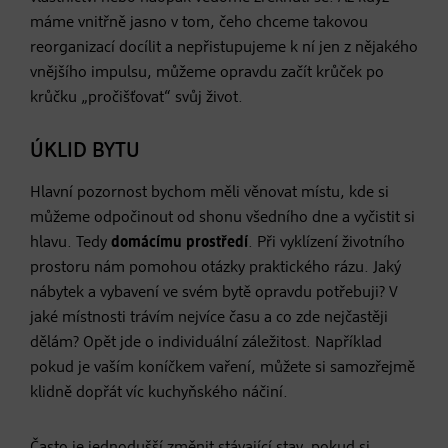
máme vnitřně jasno v tom, čeho chceme takovou
reorganizací docílit a nepřistupujeme k ní jen z nějakého
vnějšího impulsu, můžeme opravdu začít krůček po
krůčku „pročišťovat“ svůj život.
ÚKLID BYTU
Hlavní pozornost bychom měli věnovat místu, kde si
můžeme odpočinout od shonu všedního dne a vyčistit si
hlavu. Tedy
domácímu prostředí
. Při vyklízení životního
prostoru nám pomohou otázky praktického rázu. Jaký
nábytek a vybavení ve svém bytě opravdu potřebuji? V
jaké místnosti trávím nejvíce času a co zde nejčastěji
dělám? Opět jde o individuální záležitost. Například
pokud je vaším koníčkem vaření, můžete si samozřejmě
klidně dopřát víc kuchyňského náčiní.
Často je jednodušší změnit stávající stav, pokud si