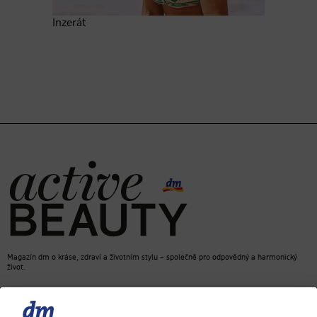
Inzerát
Magazín dm o kráse, zdraví a životním stylu – společně pro odpovědný a harmonický
život.