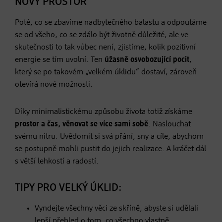
NOVÝ PROSTOR
Poté, co se zbavíme nadbytečného balastu a odpoutáme
se od všeho, co se zdálo být životně důležité, ale ve
skutečnosti to tak vůbec není, zjistíme, kolik pozitivní
energie se tím uvolní. Ten
úžasně osvobozující pocit
,
který se po takovém „velkém úklidu“ dostaví, zároveň
otevírá nové možnosti.
Díky minimalistickému způsobu života totiž získáme
prostor a čas, věnovat se více sami sobě
. Naslouchat
svému nitru. Uvědomit si svá přání, sny a cíle, abychom
se postupně mohli pustit do jejich realizace. A kráčet dál
s větší lehkostí a radostí.
TIPY PRO VELKÝ ÚKLID:
Vyndejte všechny věci ze skříně, abyste si udělali
lepší přehled o tom, co všechno vlastně