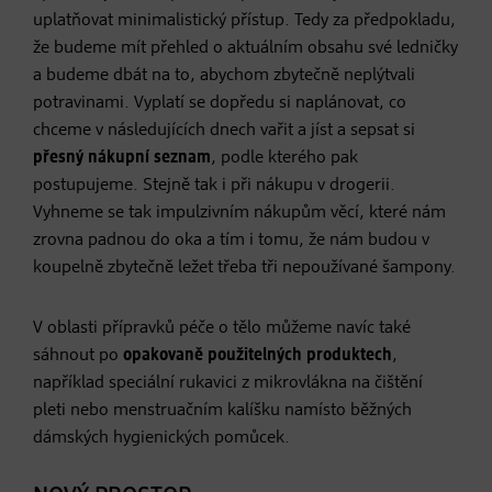
uplatňovat minimalistický přístup. Tedy za předpokladu,
že budeme mít přehled o aktuálním obsahu své ledničky
a budeme dbát na to, abychom zbytečně neplýtvali
potravinami. Vyplatí se dopředu si naplánovat, co
chceme v následujících dnech vařit a jíst a sepsat si
přesný nákupní seznam
, podle kterého pak
postupujeme. Stejně tak i při nákupu v drogerii.
Vyhneme se tak impulzivním nákupům věcí, které nám
zrovna padnou do oka a tím i tomu, že nám budou v
koupelně zbytečně ležet třeba tři nepoužívané šampony.
V oblasti přípravků péče o tělo můžeme navíc také
sáhnout po
opakovaně použitelných produktech
,
například speciální rukavici z mikrovlákna na čištění
pleti nebo menstruačním kalíšku namísto běžných
dámských hygienických pomůcek.