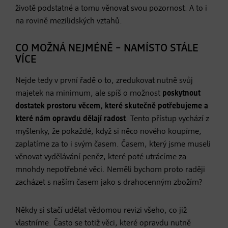
životě podstatné a tomu věnovat svou pozornost. A to i
na rovině mezilidských vztahů.
CO MOŽNÁ NEJMÉNĚ – NAMÍSTO STÁLE
VÍCE
Nejde tedy v první řadě o to, zredukovat nutně svůj
majetek na minimum, ale spíš o možnost
poskytnout
dostatek prostoru věcem, které skutečně potřebujeme a
které nám opravdu dělají radost
. Tento přístup vychází z
myšlenky, že pokaždé, když si něco nového koupíme,
zaplatíme za to i svým časem. Časem, který jsme museli
věnovat vydělávání peněz, které poté utrácíme za
mnohdy nepotřebné věci. Neměli bychom proto raději
zacházet s naším časem jako s drahocenným zbožím?
Někdy si stačí udělat vědomou revizi všeho, co již
vlastníme. Často se totiž věci, které opravdu nutně