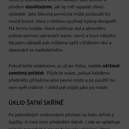
předem
vizualizujeme
, jak by měl vypadat cílený
výsledek. Jako šikovná pomůcka může posloužit tzv.
mood board, který s oblibou využívají bytový designéři.
Má formu koláže, která vystihuje styl a atmosféru
pokoje pomocí vybraných barev, vzorů a kusů nábytku.
Na jejím základě pak můžeme začít s tříděním věcí a
zbavování se nadbytečného.
Pokud tohle zvládneme, je už jen třeba, nadále
udržovat
zavedený pořádek
. Půjde to snáze, pokud každému
předmětu přiřadíme jeho pevné místo a po použití ho
sem opět vrátíme. I úklid pak půjde jako po másle.
ÚKLID ŠATNÍ SKŘÍNĚ
Po jednotlivých místnostech přichází na řadu skříně a
šuplíky. A mezi nimi především šatník. I zde se uplatňuje