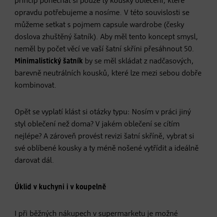
princip ponechat si pouze ty kousky oblečení, které
opravdu potřebujeme a nosíme. V této souvislosti se
můžeme setkat s pojmem capsule wardrobe (česky
doslova zhuštěný šatník). Aby měl tento koncept smysl,
neměl by počet věcí ve vaší šatní skříni přesáhnout 50.
Minimalistický šatník
by se měl skládat z nadčasových,
barevně neutrálních kousků, které lze mezi sebou dobře
kombinovat.
Opět se vyplatí klást si otázky typu: Nosím v práci jiný
styl oblečení než doma? V jakém oblečení se cítím
nejlépe? A zároveň provést revizi šatní skříně, vybrat si
své oblíbené kousky a ty méně nošené vytřídit a ideálně
darovat dál.
Úklid v kuchyni i v koupelně
I při běžných nákupech v supermarketu je možné