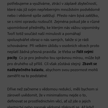
potřebujeme a využíváme, ztrácí v záplavě zbytečností,
které nás již svým nepřeberným množstvím podvědomě
nebo i vědomě spíše zatěžují. Přesto nám bývá zatěžko,
se s nimi opravdu rozloučit. Zejména pokud jde o různé
upomínkové předměty, ke kterým nás vážou vzpomínky.
Tvoří totiž součást naší minulosti a pomáhají
spoluvytvářet obraz o nás samých, takže si je rádi
schováváme. Při velkém úklidu v osobních věcech proto
neplatí žádná přesná pravidla. Je třeba se
řídit svými
pocity
. Co je pro jednoho tou správnou mírou, může být
pro druhého už příliš. Cíl však zůstává stejný.
Zbavit se
nadbytečného balastu
, abychom svou pozornost mohli
zaměřit na to podstatné.
Dříve než začneme s vědomou redukcí, měli bychom si
zároveň uvědomit, že v minimalismu nejde o to,
definovat se prostřednictvím věcí, ať už jde o jejich
vlastnictví nebo naopak vědomé zřeknutí se. Až když