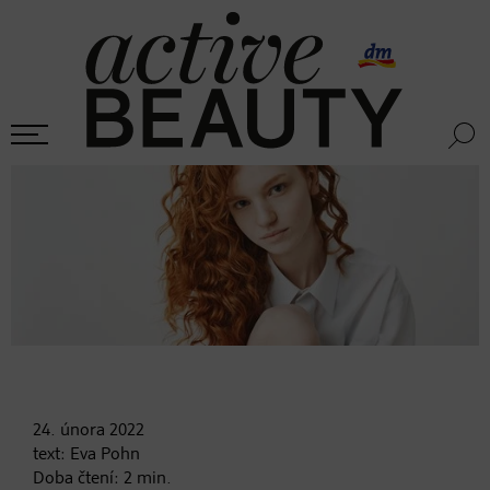
24. února
2022
text:
Eva Pohn
Doba čtení:
2
min.