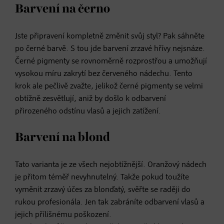
Barvení na černo
Jste připravení kompletně změnit svůj styl? Pak sáhněte
po černé barvě. S tou jde barvení zrzavé hřívy nejsnáze.
Černé pigmenty se rovnoměrně rozprostřou a umožňují
vysokou míru zakrytí bez červeného nádechu. Tento
krok ale pečlivě zvažte, jelikož černé pigmenty se velmi
obtížně zesvětlují, aniž by došlo k odbarvení
přirozeného odstínu vlasů a jejich zatížení.
Barvení na blond
Tato varianta je ze všech nejobtížnější. Oranžový nádech
je přitom téměř nevyhnutelný. Takže pokud toužíte
vyměnit zrzavý účes za blonďatý, svěřte se raději do
rukou profesionála. Jen tak zabráníte odbarvení vlasů a
jejich přílišnému poškození.