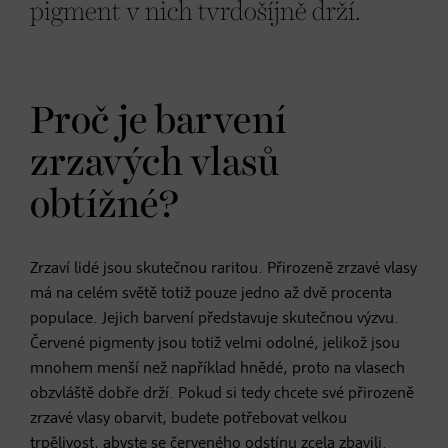
pigment v nich tvrdošíjně drží.
Proč je barvení
zrzavých vlasů
obtížné?
Zrzaví lidé jsou skutečnou raritou. Přirozeně zrzavé vlasy
má na celém světě totiž pouze jedno až dvě procenta
populace. Jejich barvení představuje skutečnou výzvu.
Červené pigmenty jsou totiž velmi odolné, jelikož jsou
mnohem menší než například hnědé, proto na vlasech
obzvláště dobře drží. Pokud si tedy chcete své přirozeně
zrzavé vlasy obarvit, budete potřebovat velkou
trpělivost, abyste se červeného odstínu zcela zbavili.