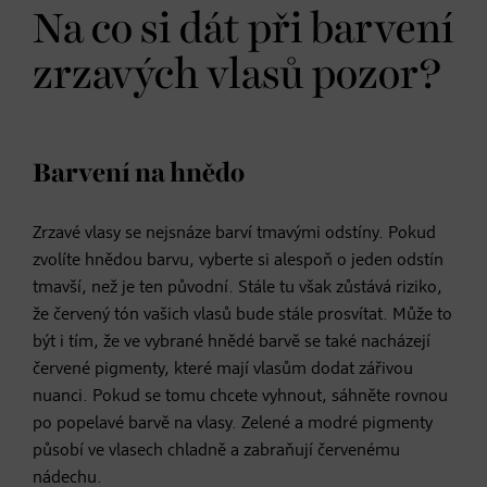
Na co si dát při barvení
zrzavých vlasů pozor?
Barvení na hnědo
Zrzavé vlasy se nejsnáze barví tmavými odstíny. Pokud
zvolíte hnědou barvu, vyberte si alespoň o jeden odstín
tmavší, než je ten původní. Stále tu však zůstává riziko,
že červený tón vašich vlasů bude stále prosvítat. Může to
být i tím, že ve vybrané hnědé barvě se také nacházejí
červené pigmenty, které mají vlasům dodat zářivou
nuanci. Pokud se tomu chcete vyhnout, sáhněte rovnou
po popelavé barvě na vlasy. Zelené a modré pigmenty
působí ve vlasech chladně a zabraňují červenému
nádechu.