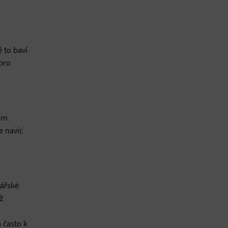
 to baví
 pro
ím.
e navíc
nářské
ž
.
m často k