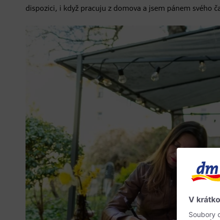
dispozici, i když pracuju z domova a jsem pánem svého č