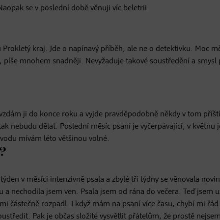
opak se v poslední době věnuji víc beletrii.
okletý kraj. Jde o napínavý příběh, ale ne o detektivku. Moc mě
ivní, píše mnohem snadněji. Nevyžaduje takové soustředění a smysl
vzdám ji do konce roku a vyjde pravděpodobně někdy v tom příšt
k nebudu dělat. Poslední měsíc psaní je vyčerpávající, v květnu j
ůvodu mívám léto většinou volné.
y?
týden v měsíci intenzivně psala a zbylé tři týdny se věnovala novi
lu a nechodila jsem ven. Psala jsem od rána do večera. Teď jsem u
 mi částečně rozpadl. I když mám na psaní více času, chybí mi řád
ustředit. Pak je občas složité vysvětlit přátelům, že prostě nejse