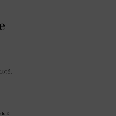
e
motě.
 totiž