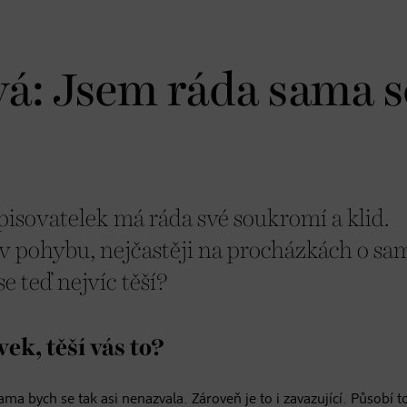
vá: Jsem ráda sama s
isovatelek má ráda své soukromí a klid.
 pohybu, nejčastěji na procházkách o sa
e teď nejvíc těší?
ek, těší vás to?
ma bych se tak asi nenazvala. Zároveň je to i zavazující. Působí to