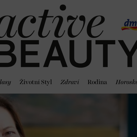
lasy
Životní Styl
Zdraví
Rodina
Horosk