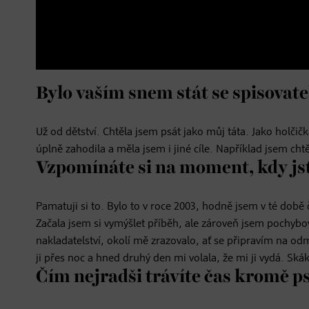
Bylo vaším snem stát se spisovat
Už od dětství. Chtěla jsem psát jako můj táta. Jako holči
úplně zahodila a měla jsem i jiné cíle. Například jsem cht
Vzpomínáte si na moment, kdy jst
Pamatuji si to. Bylo to v roce 2003, hodně jsem v té době
Začala jsem si vymýšlet příběh, ale zároveň jsem pochybo
nakladatelství, okolí mě zrazovalo, ať se připravím na od
ji přes noc a hned druhý den mi volala, že mi ji vydá. Ská
Čím nejradši trávíte čas kromě p