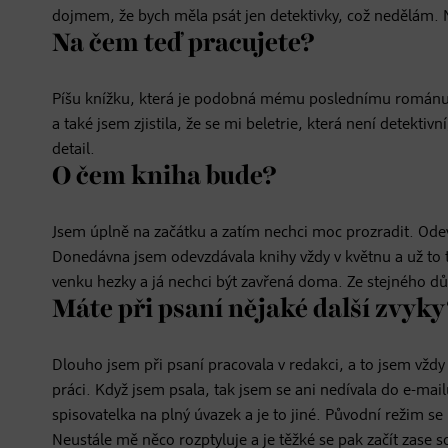
dojmem, že bych měla psát jen detektivky, což nedělám. Na
Na čem teď pracujete?
Píšu knížku, která je podobná mému poslednímu románu Pr
a také jsem zjistila, že se mi beletrie, která není detekt
detail.
O čem kniha bude?
Jsem úplně na začátku a zatím nechci moc prozradit. Ode
Donedávna jsem odevzdávala knihy vždy v květnu a už to ta
venku hezky a já nechci být zavřená doma. Ze stejného d
Máte při psaní nějaké další zvyk
Dlouho jsem při psaní pracovala v redakci, a to jsem vždy 
práci. Když jsem psala, tak jsem se ani nedívala do e-mai
spisovatelka na plný úvazek a je to jiné. Původní režim se
Neustále mě něco rozptyluje a je těžké se pak začít zase so