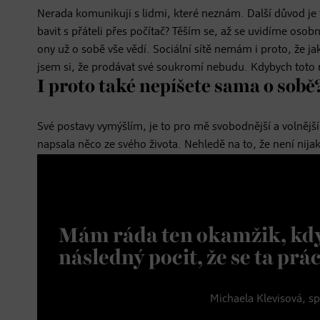
Nerada komunikuji s lidmi, které neznám. Další důvod je 
bavit s přáteli přes počítač? Těším se, až se uvidíme osob
ony už o sobě vše vědí. Sociální sítě nemám i proto, že j
jsem si, že prodávat své soukromí nebudu. Kdybych toto m
I proto také nepíšete sama o sobě
Své postavy vymýšlím, je to pro mě svobodnější a volnějš
napsala něco ze svého života. Nehledě na to, že není nijak
Mám ráda ten okamžik, kdy
následný pocit, že se ta prá
Michaela Klevisová, sp