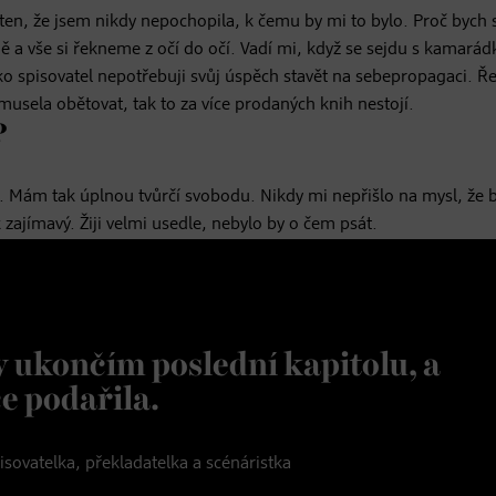
ten, že jsem nikdy nepochopila, k čemu by mi to bylo. Proč bych 
ně a vše si řekneme z očí do očí. Vadí mi, když se sejdu s kamará
ako spisovatel nepotřebuji svůj úspěch stavět na sebepropagaci. Ř
usela obětovat, tak to za více prodaných knih nestojí.
?
í. Mám tak úplnou tvůrčí svobodu. Nikdy mi nepřišlo na mysl, že 
 zajímavý. Žiji velmi usedle, nebylo by o čem psát.
 ukončím poslední kapitolu, a
ce podařila.
isovatelka, překladatelka a scénáristka