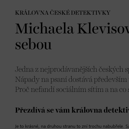
KRÁLOVNA ČESKÉ DETEKTIVKY
Michaela Kleviso
sebou
Jedna z nejprodávanějších českých sp
Nápady na psaní dostává především v
Proč nefandí sociálním sítím a na co s
Přezdívá se vám královna detektiv
Je to krásné, na druhou stranu to zní trochu nabubřele. Sa