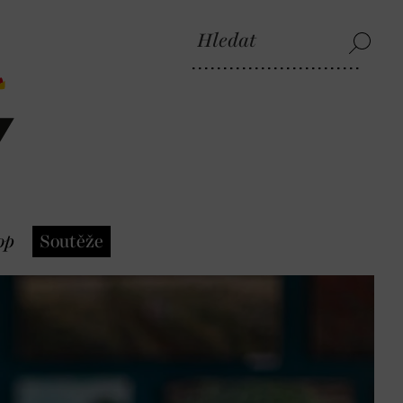
op
Soutěže