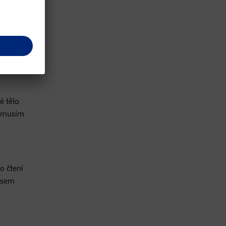
é tělo.
e musím
o čtení
 Jsem