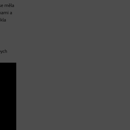
se měla
dkami a
ekla
bych