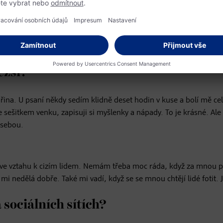
ěžší?
 dřina. U psaní někdy sedím klidně deset hodin v kuse a bolí mě cel
e sešitkem venku, zapisuji si myšlenky a nápady. To je krásné. Al
 sebou.
t ve vztahu k cizím lidem. Nemám třeba moc ráda, když za mnou p
o mi nedělá dobře. Také mi vadí, když se se mnou chtějí lidé fotit.
 sociálních sítích?