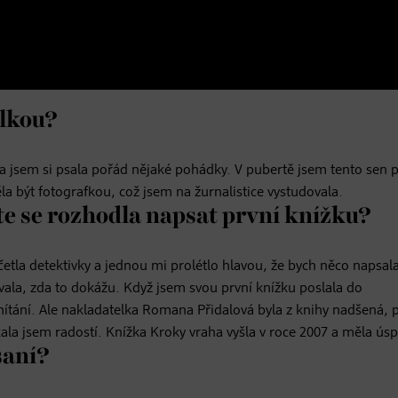
elkou?
čka jsem si psala pořád nějaké pohádky. V pubertě jsem tento sen 
ěla být fotografkou, což jsem na žurnalistice vystudovala.
e se rozhodla napsat první knížku?
 četla detektivky a jednou mi prolétlo hlavou, že bych něco napsal
vala, zda to dokážu. Když jsem svou první knížku poslala do
mítání. Ale nakladatelka Romana Přidalová byla z knihy nadšená, p
kala jsem radostí. Knížka Kroky vraha vyšla v roce 2007 a měla ús
saní?