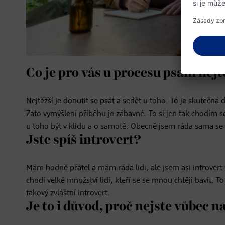
Co je pro vás u procesu psaní nejt
Nejtěžší je donutit se psát a sedět u toho. To je skutečná
Zato vymýšlení příběhu je zábavné. To si jen tak chodím s
u toho být v klidu a o samotě. Obecně jsem ráda sama se
Jste spíš introvert?
Mám hodně přátel a mám ráda lidi, ale jsem asi introver
chodí velké množství lidí, kteří se se mnou chtějí bavit. T
takový zvláštní introvert.
Je to i důvod, proč nejste vůbec na