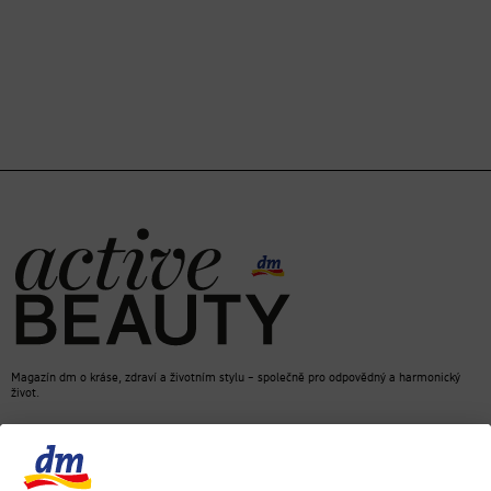
Magazín dm o kráse, zdraví a životním stylu – společně pro odpovědný a harmonický
život.