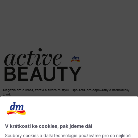
Magazín dm o kráse, zdraví a životním stylu – společně pro odpovědný a harmonický
život.