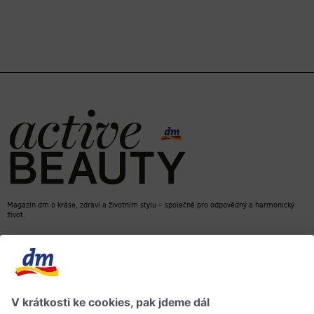
Magazín dm o kráse, zdraví a životním stylu – společně pro odpovědný a harmonický
život.