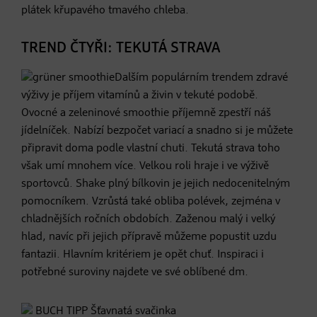
plátek křupavého tmavého chleba.
TREND ČTYŘI: TEKUTÁ STRAVA
Dalším populárním trendem zdravé
výživy je příjem vitamínů a živin v tekuté podobě.
Ovocné a zeleninové smoothie příjemně zpestří náš
jídelníček. Nabízí bezpočet variací a snadno si je můžete
připravit doma podle vlastní chuti. Tekutá strava toho
však umí mnohem více. Velkou roli hraje i ve výživě
sportovců. Shake plný bílkovin je jejich nedocenitelným
pomocníkem. Vzrůstá také obliba polévek, zejména v
chladnějších ročních obdobích. Zaženou malý i velký
hlad, navíc při jejich přípravě můžeme popustit uzdu
fantazii. Hlavním kritériem je opět chuť. Inspiraci i
potřebné suroviny najdete ve své oblíbené dm.
BUCH TIPP
Šťavnatá svačinka