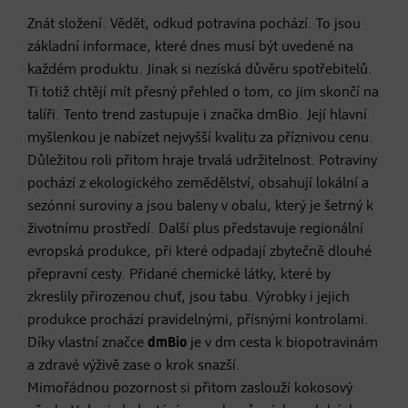
Znát složení. Vědět, odkud potravina pochází. To jsou
základní informace, které dnes musí být uvedené na
každém produktu. Jinak si nezíská důvěru spotřebitelů.
Ti totiž chtějí mít přesný přehled o tom, co jim skončí na
talíři. Tento trend zastupuje i značka dmBio. Její hlavní
myšlenkou je nabízet nejvyšší kvalitu za příznivou cenu.
Důležitou roli přitom hraje trvalá udržitelnost. Potraviny
pochází z ekologického zemědělství, obsahují lokální a
sezónní suroviny a jsou baleny v obalu, který je šetrný k
životnímu prostředí. Další plus představuje regionální
evropská produkce, při které odpadají zbytečně dlouhé
přepravní cesty. Přidané chemické látky, které by
zkreslily přirozenou chuť, jsou tabu. Výrobky i jejich
produkce prochází pravidelnými, přísnými kontrolami.
Díky vlastní značce
dmBio
je v dm cesta k biopotravinám
a zdravé výživě zase o krok snazší.
Mimořádnou pozornost si přitom zaslouží kokosový