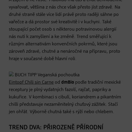
vyvařovat, většina z nás chce však přesto jíst zdravě. Na
druhé straně stále více lidí právě proto raději sáhne po
vařečce a dá prostor své kreativitě i v kuchyni. Také
stoupající počet osob s některou potravinovou alergií
nás nutí k zamyšlení a ke změně. Trend směřující k
různým alternativám konvenčních pokrmů, které jsou
zároveň zdravé, chutné a nenáročné na přípravu, proto
hraje v současné době hlavní roli.
BUCH TIPP
Veganská pochoutka
Eintopf Chili sin Carne
od
dmBio
podle tradiční mexické
receptury je plný vydatných fazolí, rajčat, papriky a
kukuřice. V kombinaci s cibulí, koriandrem a pikantním
chilli představuje nezaměnitelný chuťový zážitek. Stačí
jen ohřát. Výborně chutná také s rýží nebo chlebem.
TREND DVA: PŘIROZENĚ PŘÍRODNÍ