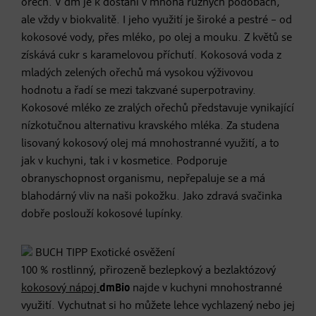
ořech. V dm je k dostání v mnoha různých podobách,
ale vždy v biokvalitě. I jeho využití je široké a pestré – od
kokosové vody, přes mléko, po olej a mouku. Z květů se
získává cukr s karamelovou příchutí. Kokosová voda z
mladých zelených ořechů má vysokou výživovou
hodnotu a řadí se mezi takzvané superpotraviny.
Kokosové mléko ze zralých ořechů představuje vynikající
nízkotučnou alternativu kravského mléka. Za studena
lisovaný kokosový olej má mnohostranné využití, a to
jak v kuchyni, tak i v kosmetice. Podporuje
obranyschopnost organismu, nepřepaluje se a má
blahodárný vliv na naši pokožku. Jako zdravá svačinka
dobře poslouží kokosové lupínky.
BUCH TIPP
Exotické osvěžení
100 % rostlinný, přirozeně bezlepkový a bezlaktózový
kokosový nápoj
dmBio
najde v kuchyni mnohostranné
využití. Vychutnat si ho můžete lehce vychlazený nebo jej