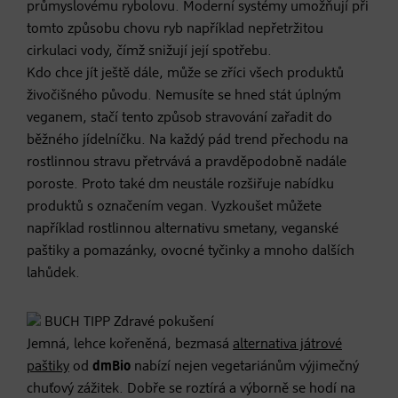
průmyslovému rybolovu. Moderní systémy umožňují při
tomto způsobu chovu ryb například nepřetržitou
cirkulaci vody, čímž snižují její spotřebu.
Kdo chce jít ještě dále, může se zříci všech produktů
živočišného původu. Nemusíte se hned stát úplným
veganem, stačí tento způsob stravování zařadit do
běžného jídelníčku. Na každý pád trend přechodu na
rostlinnou stravu přetrvává a pravděpodobně nadále
poroste. Proto také dm neustále rozšiřuje nabídku
produktů s označením vegan. Vyzkoušet můžete
například rostlinnou alternativu smetany, veganské
paštiky a pomazánky, ovocné tyčinky a mnoho dalších
lahůdek.
BUCH TIPP
Zdravé pokušení
Jemná, lehce kořeněná, bezmasá
alternativa játrové
paštiky
od
dmBio
nabízí nejen vegetariánům výjimečný
chuťový zážitek. Dobře se roztírá a výborně se hodí na