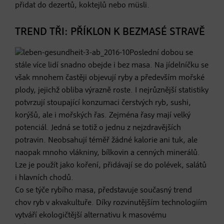
přidat do dezertů, koktejlů nebo müsli.
TREND TŘI: PŘÍKLON K BEZMASÉ STRAVĚ
Poslední dobou se
stále více lidí snadno obejde i bez masa. Na jídelníčku se
však mnohem častěji objevují ryby a především mořské
plody, jejichž obliba výrazně roste. I nejrůznější statistiky
potvrzují stoupající konzumaci čerstvých ryb, sushi,
korýšů, ale i mořských řas. Zejména řasy mají velký
potenciál. Jedná se totiž o jednu z nejzdravějších
potravin. Neobsahují téměř žádné kalorie ani tuk, ale
naopak mnoho vlákniny, bílkovin a cenných minerálů.
Lze je použít jako koření, přidávají se do polévek, salátů
i hlavních chodů.
Co se týče rybího masa, představuje současný trend
chov ryb v akvakultuře. Díky rozvinutějším technologiím
vytváří ekologičtější alternativu k masovému