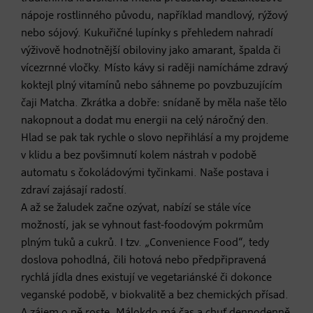
nápoje rostlinného původu, například mandlový, rýžový
nebo sójový. Kukuřičné lupínky s přehledem nahradí
výživově hodnotnější obiloviny jako amarant, špalda či
vícezrnné vločky. Místo kávy si raději namícháme zdravý
koktejl plný vitamínů nebo sáhneme po povzbuzujícím
čaji Matcha. Zkrátka a dobře: snídaně by měla naše tělo
nakopnout a dodat mu energii na celý náročný den.
Hlad se pak tak rychle o slovo nepřihlásí a my projdeme
v klidu a bez povšimnutí kolem nástrah v podobě
automatu s čokoládovými tyčinkami. Naše postava i
zdraví zajásají radostí.
A až se žaludek začne ozývat, nabízí se stále více
možností, jak se vyhnout fast-foodovým pokrmům
plným tuků a cukrů. I tzv. „Convenience Food“, tedy
doslova pohodlná, čili hotová nebo předpřipravená
rychlá jídla dnes existují ve vegetariánské či dokonce
veganské podobě, v biokvalitě a bez chemických přísad.
A zájem o ně roste. Málokdo má čas a chuť dennodenně