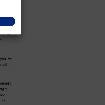
slední
 žena
léčení.
že
týna. Ve
naží si
ušenosti
ašit.
hodli
ruhé