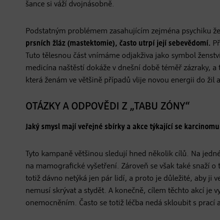
šance si váží dvojnásobně.
Podstatným problémem zasahujícím zejména psychiku žen 
prsních žláz (mastektomie), často utrpí její sebevědomí.
Př
Tuto tělesnou část vnímáme odjakživa jako symbol ženství
medicína naštěstí dokáže v dnešní době téměř zázraky, a
která ženám ve většině případů vlije novou energii do žil 
OTÁZKY A ODPOVĚDI Z „TABU ZÓNY“
Jaký smysl mají veřejné sbírky a akce týkající se karcinomu
Tyto kampaně většinou sledují hned několik cílů. Na jedné
na mamografické vyšetření. Zároveň se však také snaží o
totiž dávno netýká jen pár lidí, a proto je důležité, aby j
nemusí skrývat a stydět. A konečně, cílem těchto akcí je
onemocněním. Často se totiž léčba nedá skloubit s prací a