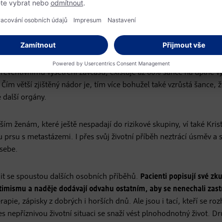
 ze zdravotního pojištění. Stačí, aby žena byla starší 45 let a po
 Určitě je možné i častější nebo dřívější vyšetření, pak si jej ale
preventivnímu vyšetření zavčasu, existuje až 80% šance na úplné vy
ím větší zjištěný nádor je, tím více bohužel také vzrůstá šance, 
 další orgány.
ím ženám, které ještě nespadají do rizikové skupiny, ví také Kris
nu prsu s metastázemi. I přes svůj životní příběh neztrácí úsměv a s
 sebe.
t se spoustou dalších osobních příběhů.
Pacienti popisují své zk
timismu a naděje dodávají odvahu ostatním, aby se nenechali zastr
pie, zápisky z dobrých i horších dnů. Ale jsou i tací, kteří se roz
řes nepříznivou životní situaci se snaží vést plnohodnotný život. D