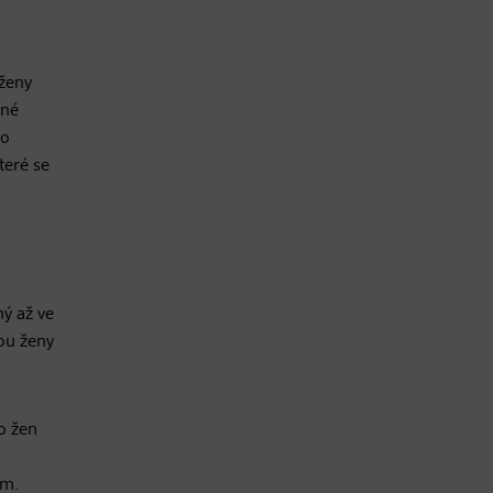
 ženy
lné
to
teré se
ý až ve
dou ženy
o žen
om.