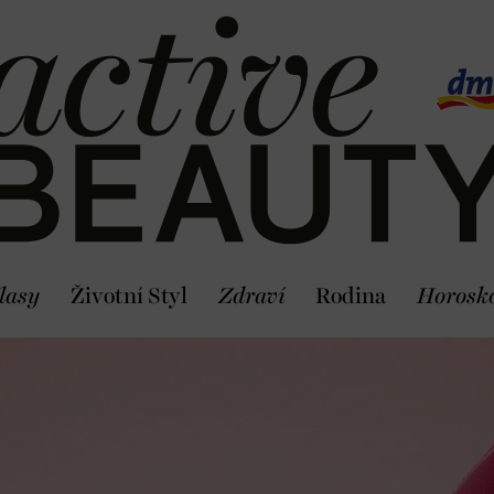
lasy
Životní Styl
Zdraví
Rodina
Horosk