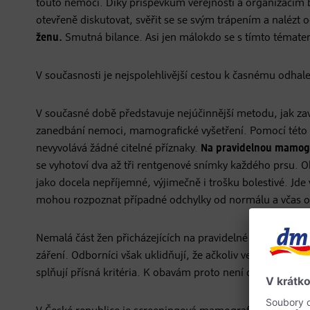
touto nemocí. Díky příspěvkům veřejnosti a organizacím
otevřeně diskutovat, svěřit se se svým trápením a nalézt 
ženu.
Smutná bilance. Asi jen málokdo se s tímto tématem
V současnosti je nejspolehlivější cestou k časnému odhal
V současné době představuje nejúčinnější metodu, jak z
zanedbání nemoci, mamografické vyšetření. Pomocí této m
nevyvolává žádné citelné příznaky.
Na pravidelnou mamogra
se vyhotoví dva až tři rentgenové snímky každého prsu. Ob
jako docela nepříjemné, výjimečně i trošku bolestivé. Jde 
mohou rozpoznat případné odchylky od normálu a včas o
Nemalá část žen přicházejících na pravidelné mamografick
záření. Odborníci však uklidňují, že ačkoliv ve společnosti
splňují přísná kritéria. K obavám proto není důvod a pods