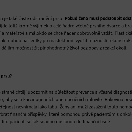
je také časté odstranění prsu.
Pokud žena musí podstoupit odst
ijde totiž kromě výjimek o celé ňadro včetně prsního dvorce a br
 a mateřství a málokdo se chce ňader dobrovolně vzdát. Plastick
 tak mohou pacientky po mastektomii využít možnosti rekonstrukc
a dá jim možnost žít plnohodnotný život bez obav z reakcí okolí.
 prsu?
 straně chtějí upozornit na důležitost prevence a včasné diagnosti
 to, aby se o karcinogenních onemocněních mluvilo. Rakovina prs
i veřejnost nevnímala jako tabu. Ženy ani muži zasažení touto nemo
 vybrat finanční příspěvky, které pomohou právě pacientům s onko
 tito pacienti se tak snadno dostanou do finanční tísně.