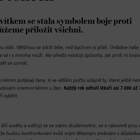
vítkem se stala symbolem boje proti
žeme přiložit všichni.
 stáli. Většinou se zdrží déle, než bychom si přáli. Ovládne naše 
se i s mnoha muži. Ale přesto existují způsoby, jak proti ní bojov
opět se usmát.
něním potýkají ženy. A ve větším počtu údajně ty, které ještě ne
 národovým onemocněním u žen.
Každý rok odhalí lékaři asi 7.000 až 
 vyléčit.
šíří osvětu a svěřují se se svými zkušenostmi, se o rakovině prsu
e, že budou konfrontováni kvůli svým tělesným změnám v důsledku