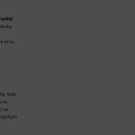
ranění
adavky.
á
e prsu,
ky, tedy
u se
cí se
logickým