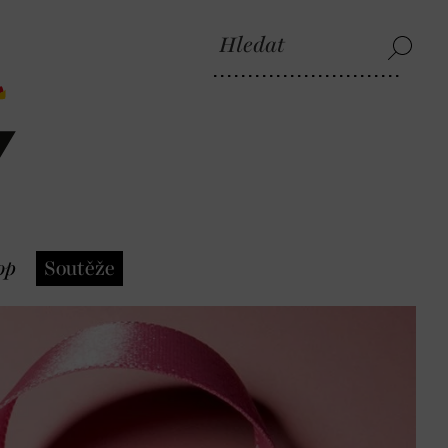
op
Soutěže