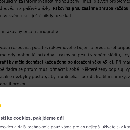
 bojujícím za informovanost mohou ženy i muži o svých probléme
odpovědi na palčivé otázky.
Rakovina prsu zasáhne zhruba každou
 ve svém okolí ještě nikdy nesetkal.
ení rakoviny prsu mamografie.
avčasu rozpoznat počátek rakovinového bujení a předcházet příp
etody mohou lékaři odhalit rakovinu prsu i v raném stádiu, kdy 
fii by měla docházet každá žena po dosažení věku 45 let.
Při ma
ě ňadra se přitom musí přitlačit k sobě. Některé ženy popisují vy
však o nezbytný postup, aby mohli lékaři pořídit kvalitní snímky, z
dhalit hrozbu.
é vyšetření se také obává škodlivých vlivů a následků rentgenov
 kolují všelijaké fámy, používají se v Česku vysoce moderní přístroj
toupit vyšetření se rozhodně vyplatí.