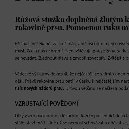
Růžová stužka doplněná žlutým k
rakovině prsu. Pomocnou ruku mů
Přichází nečekaně. Zaskočí nás, aniž bychom o její návštěvu
mysl. Zcela nás ochromí. Nenavštěvuje pouze ženy, setkala 
se nevzdat. Zvednout hlavu a zmobilizovat síly. Zvítězit a 
Vědecké výzkumy dokazují, že nejčastěji se s tímto onemoc
děti. Právě rakovina prsu patří v Česku k nejčastějším
tisíc nových nádorů prsu.
Drtivou většinu se naštěstí podaří
VZRŮSTAJÍCÍ POVĚDOMÍ
Díky všem pacientům a lékařům, kteří v posledních letech 
stále otevřeněji. Lidé už se nemusí schovávat a obávat s