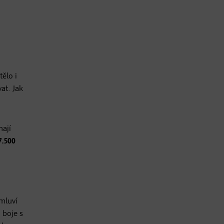
tělo i
at. Jak
mají
7.500
 mluví
 boje s