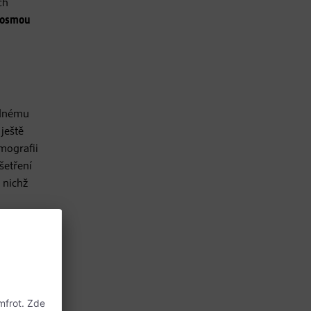
ch
 osmou
adnému
ještě
mografii
šetření
 nichž
ého
e, které