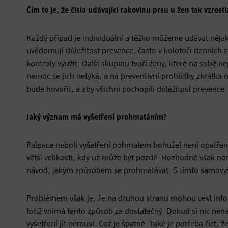
Čím to je, že čísla udávající rakovinu prsu u žen tak vzrostl
Každý případ je individuální a těžko můžeme udávat něja
uvědomují důležitost prevence, často v kolotoči denních 
kontroly využít. Další skupinu tvoří ženy, které na sobě ne
nemoc se jich netýká, a na preventivní prohlídky zkrátka n
bude hovořit, a aby všichni pochopili důležitost prevence.
Jaký význam má vyšetření prohmatáním?
Palpace neboli vyšetření pohmatem bohužel není opatřen
větší velikosti, kdy už může být pozdě. Rozhodně však ne
návod, jakým způsobem se prohmatávat. S tímto samovyše
Problémem však je, že na druhou stranu mohou vést i
totiž vnímá tento způsob za dostatečný. Dokud si nic nen
vyšetření jít nemusí. Což je špatně. Také je potřeba říct,