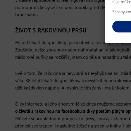
V České republice je screeningová mamografie také hrazena
mamografické vyšetření podstoupila před dvěma a více roky.
hradí sama.
ŽIVOT S RAKOVINOU PRSU
Pokud lékaři diagnostikují pacientovi rakovinu prsu díky 
Zpočátku nelze zhoubný nádor nahmatat ani nijak nebolí. Č
nádorové buňky se rozšíří i jinam do těla a napadnou také
Své o tom, že rakovina si nevybírá a nevyhýbá se ani mladš
věku 38 let jí lékaři diagnostikovali nevyléčitelnou rakovi
užít každý den naplno. A inspiruje tím ženy i muže kolem
Díky internetu a jeho anonymitě se dnes můžeme seznámi
o životě s rakovinou na facebooku a díky postům plným op
Můžete si prohlédnout pooperační jizvy, zprávy z chemotera
přenést své trápení i následné štěstí na stránky knihy. I p