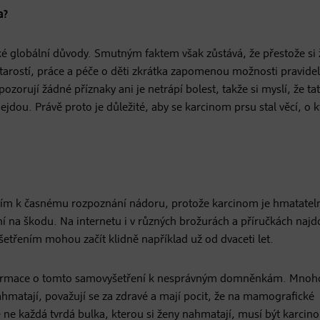
a?
ké globální důvody. Smutným faktem však zůstává, že přestože si
starostí, práce a péče o děti zkrátka zapomenou možnosti pravide
pozorují žádné příznaky ani je netrápí bolest, takže si myslí, že ta
ejdou. Právě proto je důležité, aby se karcinom prsu stal věcí, o k
ím k časnému rozpoznání nádoru, protože karcinom je hmatateln
ní na škodu. Na internetu i v různých brožurách a příručkách naj
třením mohou začít klidně například už od dvaceti let.
nformace o tomto samovyšetření k nesprávným domněnkám. Mnoh
ahmatají, považují se za zdravé a mají pocit, že na mamografické
 že ne každá tvrdá bulka, kterou si ženy nahmatají, musí být karcin