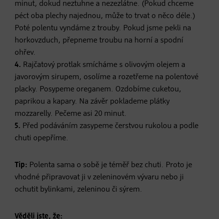
minut, dokud neztuhne a nezezlátne. (Pokud chceme
péct oba plechy najednou, může to trvat o něco déle.)
Poté polentu vyndáme z trouby. Pokud jsme pekli na
horkovzduch, přepneme troubu na horní a spodní
ohřev.
4.
Rajčatový protlak smícháme s olivovým olejem a
javorovým sirupem, osolíme a rozetřeme na polentové
placky. Posypeme oreganem. Ozdobíme cuketou,
paprikou a kapary. Na závěr poklademe plátky
mozzarelly. Pečeme asi 20 minut.
5.
Před podáváním zasypeme čerstvou rukolou a podle
chuti opepříme.
Tip:
Polenta sama o sobě je téměř bez chuti. Proto je
vhodné připravovat ji v zeleninovém vývaru nebo ji
ochutit bylinkami, zeleninou či sýrem.
Věděli jste, že: