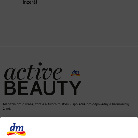
Inzerát
Magazín dm o kráse, zdraví a životním stylu – společně pro odpovědný a harmonický
život.