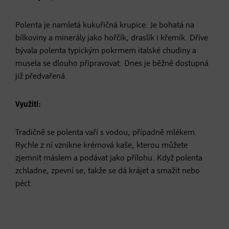
Polenta je namletá kukuřičná krupice. Je bohatá na
bílkoviny a minerály jako hořčík, draslík i křemík. Dříve
bývala polenta typickým pokrmem italské chudiny a
musela se dlouho připravovat. Dnes je běžně dostupná
již předvařená.
Využití:
Tradičně se polenta vaří s vodou, případně mlékem.
Rychle z ní vznikne krémová kaše, kterou můžete
zjemnit máslem a podávat jako přílohu. Když polenta
zchladne, zpevní se, takže se dá krájet a smažit nebo
péct.