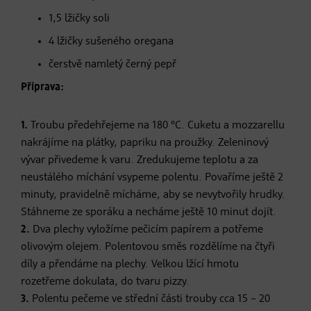
1,5 lžičky soli
4 lžičky sušeného oregana
čerstvě namletý černý pepř
Příprava:
1.
Troubu předehřejeme na 180 °C. Cuketu a mozzarellu
nakrájíme na plátky, papriku na proužky. Zeleninový
vývar přivedeme k varu. Zredukujeme teplotu a za
neustálého míchání vsypeme polentu. Povaříme ještě 2
minuty, pravidelně mícháme, aby se nevytvořily hrudky.
Stáhneme ze sporáku a necháme ještě 10 minut dojít.
2.
Dva plechy vyložíme pečicím papírem a potřeme
olivovým olejem. Polentovou směs rozdělíme na čtyři
díly a přendáme na plechy. Velkou lžící hmotu
rozetřeme dokulata, do tvaru pizzy.
3.
Polentu pečeme ve střední části trouby cca 15 – 20