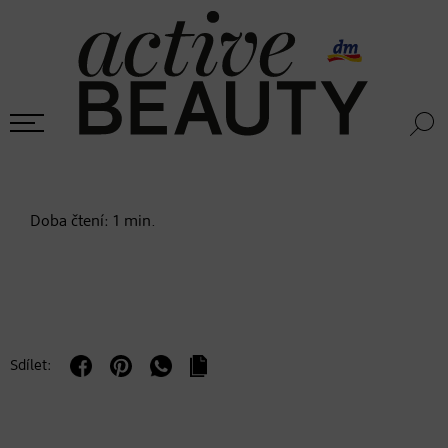
Doba čtení:
1
min.
Sdílet: