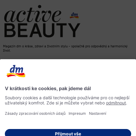
Magazín dm o kráse, zdraví a životním stylu – společně pro odpovědný a harmonický
život.
dm Online Shop
Kontakt
ACTIVE BEAUTY, magazín dm
Impressum
Ochrana osobních údajů
Informace o přístupnosti
Směrnice pro umělou inteligenci