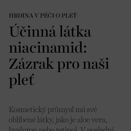
HRDINA V PÉČI O PLEŤ
Účinná látka
niacinamid:
Zázrak pro naši
pleť
Kosmetický průmysl má své
oblíbené látky, jako je aloe vera,
hyaluron nebo retinol. V poslední