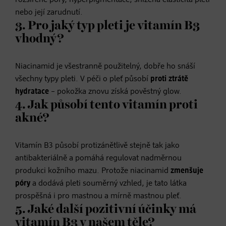
nebo její zarudnutí.
3. Pro jaký typ pleti je vitamín B3
vhodný?
Niacinamid je všestranně použitelný, dobře ho snáší
všechny typy pleti. V péči o pleť působí
proti ztrátě
hydratace
– pokožka znovu získá pověstný glow.
4. Jak působí tento vitamín proti
akné?
Vitamín B3 působí protizánětlivě stejně tak jako
antibakteriálně a pomáhá regulovat nadměrnou
produkci kožního mazu. Protože niacinamid
zmenšuje
póry
a dodává pleti souměrný vzhled, je tato látka
prospěšná i pro mastnou a mírně mastnou pleť.
5. Jaké další pozitivní účinky má
vitamín B3 v našem těle?