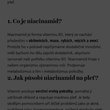
pleť.
1. Co je niacinamid?
Niacinamid je forma vitamínu B3, který se nachází
především v
obilovinách, mase, rybách, vejcích a ovoci
.
Protože ho v potravě nepřijímáme dostatečné množství,
měli bychom ho tělu zajistit dodatečně, abychom
vyrovnali naši potřebu vitamínu B3. Niacinamid hraje v
našem organizmu významnou roli: Podporuje
metabolizmus a tím i metabolizmus pokožky.
2. Jak působí niacinamid na pleť?
Vitamín posiluje
svrchní vrstvy pokožky
, pomáhá jí
udržovat vlhkost a reguluje mastnou pleť. Je tedy
skvělým pomocníkem při léčbě problémů jako je akné,
rozšířené póry, hyperpigmentace, snížená elasticita pleti