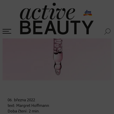
06. března
2022
text:
Margret Hoffmann
Doba čtení:
2
min.