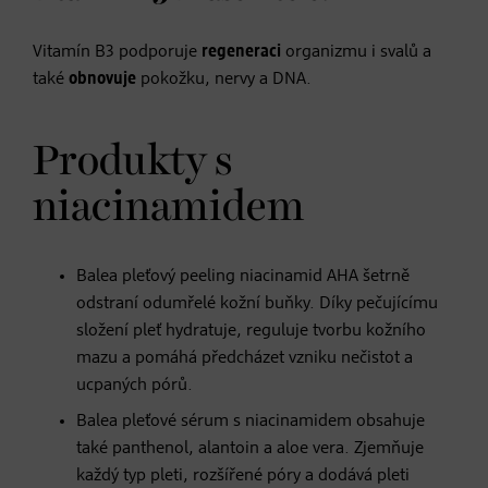
Vitamín B3 podporuje
regeneraci
organizmu i svalů a
také
obnovuje
pokožku, nervy a DNA.
Produkty s
niacinamidem
Balea pleťový peeling niacinamid AHA šetrně
odstraní odumřelé kožní buňky. Díky pečujícímu
složení pleť hydratuje, reguluje tvorbu kožního
mazu a pomáhá předcházet vzniku nečistot a
ucpaných pórů.
Balea pleťové sérum s niacinamidem obsahuje
také panthenol, alantoin a aloe vera. Zjemňuje
každý typ pleti, rozšířené póry a dodává pleti